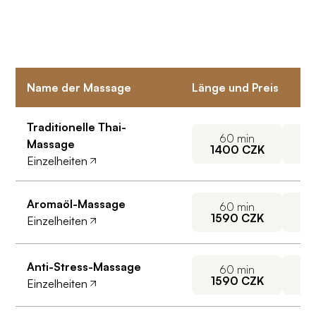
Name der Massage
Länge und Preis
Traditionelle Thai-
60
min
Massage
1400
CZK
19
Einzelheiten
Aromaöl-Massage
60
min
1590
CZK
21
Einzelheiten
Anti-Stress-Massage
60
min
1590
CZK
21
Einzelheiten