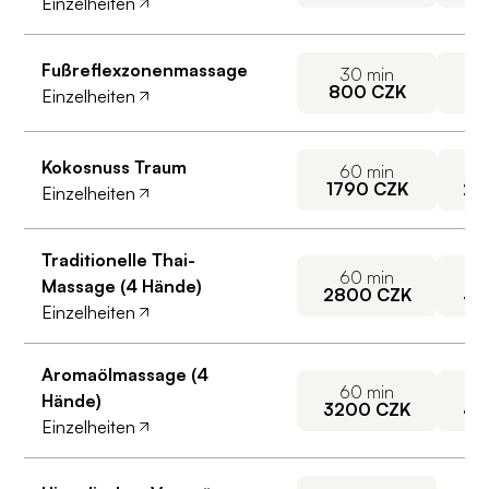
Einzelheiten
Fußreflexzonenmassage
30
min
800
CZK
14
Einzelheiten
Kokosnuss Traum
60
min
1790
CZK
23
Einzelheiten
Traditionelle Thai-
60
min
Massage (4 Hände)
2800
CZK
38
Einzelheiten
Aromaölmassage (4
60
min
Hände)
3200
CZK
42
Einzelheiten