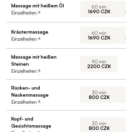
Massage mit heißem Öl
60
min
1690
CZK
22
Einzelheiten
Kräutermassage
60
min
1690
CZK
22
Einzelheiten
Massage mit heißen
90
min
Steinen
2200
CZK
Einzelheiten
Rücken- und
30
min
Nackenmassage
800
CZK
15
Einzelheiten
Kopf- und
30
min
Gesichtsmassage
800
CZK
15