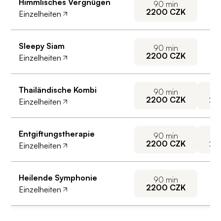
Himmlisches Vergnügen
90
min
2200
CZK
Einzelheiten
Sleepy Siam
90
min
2200
CZK
Einzelheiten
Thailändische Kombi
90
min
1
2200
CZK
25
Einzelheiten
Entgiftungstherapie
90
min
1
2200
CZK
28
Einzelheiten
Heilende Symphonie
90
min
2200
CZK
Einzelheiten