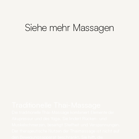
Siehe mehr Massagen
Traditionelle Thai-Massage
Die traditionelle Thai-Massage kombiniert Elemente der
Akupressur und des Yoga. Sie lindert Rücken- und
Muskelschmerzen, beseitigt Steifheit und Verspannungen.
Der therapeutische Nutzen der Thaimassage ist nicht auf
den Bewegungsapparat beschränkt. Sie hilft, die