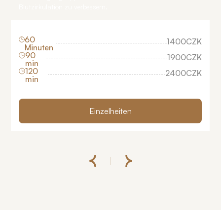
Blutzirkulation zu verbessern.
60
1400
CZK
Minuten
90
1900
CZK
min
120
2400
CZK
min
Einzelheiten