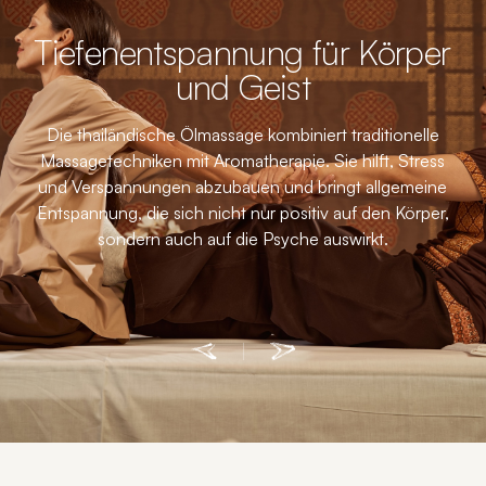
nd
Tiefenentspannung für Körper
und Geist
Die thailändische Ölmassage kombiniert traditionelle
Massagetechniken mit Aromatherapie. Sie hilft, Stress
n
Di
und Verspannungen abzubauen und bringt allgemeine
ive
Entspannung, die sich nicht nur positiv auf den Körper,
eln
sondern auch auf die Psyche auswirkt.