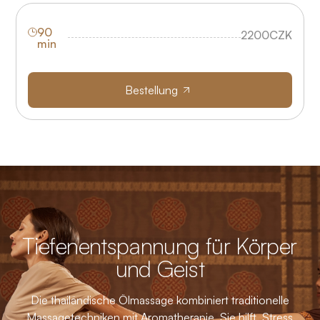
90
2200
CZK
min
Bestellung
nd
Tiefenentspannung für Körper
und Geist
Die thailändische Ölmassage kombiniert traditionelle
Massagetechniken mit Aromatherapie. Sie hilft, Stress