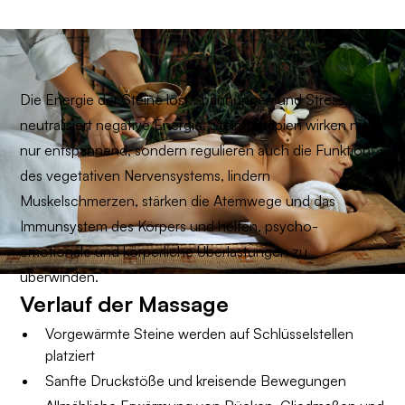
Die Energie der Steine löst Spannungen und Stress,
neutralisiert negative Energie. Steintherapien wirken nicht
nur entspannend, sondern regulieren auch die Funktion
des vegetativen Nervensystems, lindern
Muskelschmerzen, stärken die Atemwege und das
Immunsystem des Körpers und helfen, psycho-
emotionale und körperliche Überlastungen zu
überwinden.
Verlauf der Massage
Vorgewärmte Steine werden auf Schlüsselstellen
platziert
Sanfte Druckstöße und kreisende Bewegungen