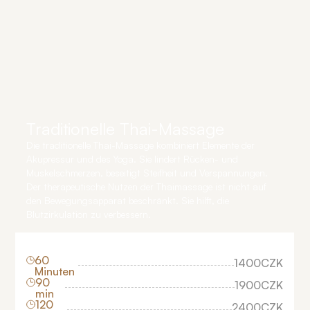
Traditionelle Thai-Massage
Die traditionelle Thai-Massage kombiniert Elemente der
Akupressur und des Yoga. Sie lindert Rücken- und
Muskelschmerzen, beseitigt Steifheit und Verspannungen.
Der therapeutische Nutzen der Thaimassage ist nicht auf
den Bewegungsapparat beschränkt. Sie hilft, die
Blutzirkulation zu verbessern.
60
1400
CZK
Minuten
90
1900
CZK
min
120
2400
CZK