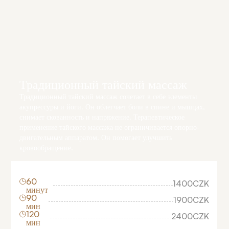
Традиционный тайский массаж
Традиционный тайский массаж сочетает в себе элементы
акупрессуры и йоги. Он облегчает боли в спине и мышцах,
снимает скованность и напряжение. Терапевтическое
применение тайского массажа не ограничивается опорно-
двигательным аппаратом. Он помогает улучшить
кровообращение.
60
1400
CZK
минут
90
1900
CZK
мин
120
2400
CZK
мин