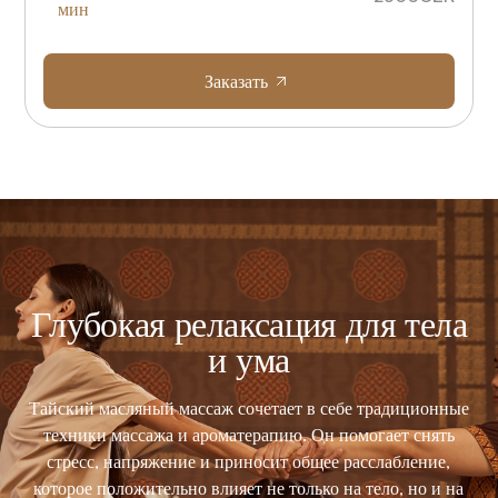
мин
Заказать
Глубокая релаксация для тела
и ума
Тайский масляный массаж сочетает в себе традиционные
техники массажа и ароматерапию. Он помогает снять
ышц
Эт
стресс, напряжение и приносит общее расслабление,
ч
которое положительно влияет не только на тело, но и на