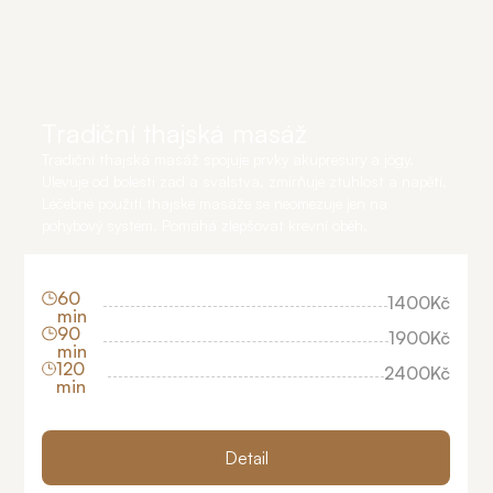
Tradiční thajská masáž
Tradiční thajská masáž spojuje prvky akupresury a jógy.
Ulevuje od bolesti zad a svalstva, zmírňuje ztuhlost a napětí.
Léčebné použití thajské masáže se neomezuje jen na
pohybový systém. Pomáhá zlepšovat krevní oběh.
60
1400
Kč
min
90
1900
Kč
min
120
2400
Kč
min
Detail