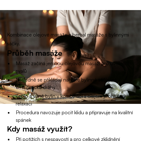
Kombinace olejové masáže a herbal masáže s bylinnými
sáčky.
Průběh masáže
Masáž začíná jemnou olejovou masáží pro uvolnění
svalů
Následně se přikládají nahřáté bylinné sáčky na
energetické dráhy
Teplo a vůně bylin v kombinaci s olejem prohlubují
relaxaci
Procedura navozuje pocit klidu a připravuje na kvalitní
spánek
Kdy masáž využít?
Při potížích s nespavostí a pro celkové zklidnění