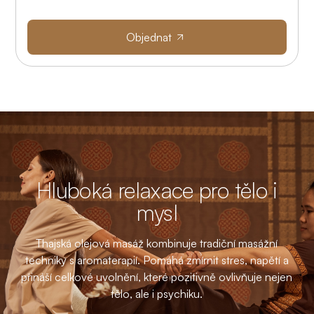
Objednat
Hluboká relaxace pro tělo i
mysl
 i
Thajská olejová masáž kombinuje tradiční masážní
T
ání
techniky s aromaterapií. Pomáhá zmírnit stres, napětí a
přináší celkové uvolnění, které pozitivně ovlivňuje nejen
tělo, ale i psychiku.